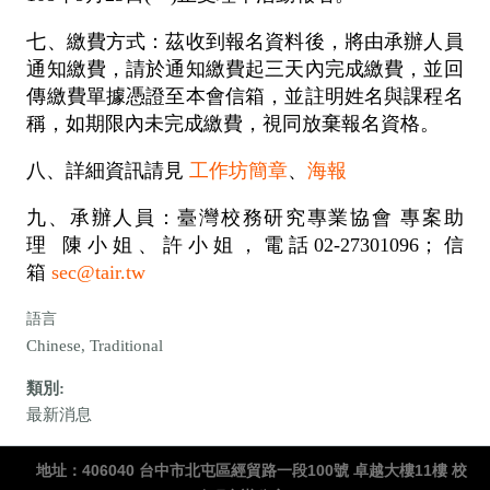
七、繳費方式：茲收到報名資料後，將由承辦人員
通知繳費，請於通知繳費起三天內完成繳費，並回
傳繳費單據憑證至本會信箱，並註明姓名與課程名
稱，如期限內未完成繳費，視同放棄報名資格。
八、詳細資訊請見
工作坊簡章
、
海報
九、承辦人員：臺灣校務研究專業協會 專案助
理 陳小姐、許小姐，電話02-27301096；信
箱
sec@tair.tw
語言
Chinese, Traditional
類別:
最新消息
地址：406040 台中市北屯區經貿路一段100號 卓越大樓11樓 校