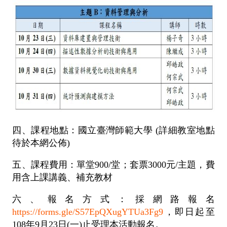
四、課程地點：國立臺灣師範大學 (詳細教室地點
待於本網公佈)
五、課程費用：單堂900/堂；套票3000元/主題，費
用含上課講義、補充教材
六、報名方式：採網路報名
https://forms.gle/S57EpQXugYTUa3Fg9
，即日起至
108年9月23日(一)止受理本活動報名。