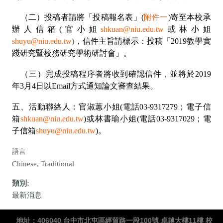
（二）投稿者請將「投稿報名表」(
附件一
)寄至本校承
辦人信箱(官小姐
shkuan@niu.edu.tw
或林小姐
shuyu@niu.edu.tw
)
，信件主旨請標示：投稿「2019教學實
踐研究暨校務研究學術研討會」。
（三）完成投稿程序者將收到確認信件，並將於2019
年3月4日以Email方式通知論文審查結果。
五、活動聯絡人：官淑蕙小姐(電話03-9317279；電子信
箱
shkuan@niu.edu.tw
)或林書瑜小姐(電話03-9317029；電
子信箱
shuyu@niu.edu.tw
)。
語言
Chinese, Traditional
類別:
最新消息
地址：406040 台中市北屯區經貿路一段100號 卓越大樓11樓 校