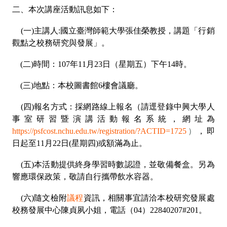
二、本次講座活動訊息如下：
(一)主講人:國立臺灣師範大學張佳榮教授，講題「行銷
觀點之校務研究與發展」。
(二)時間：107年11月23日（星期五）下午14時。
(三)地點：本校圖書館6樓會議廳。
(四)報名方式：採網路線上報名（請逕登錄中興大學人
事室研習暨演講活動報名系統，網址為
https://psfcost.nchu.edu.tw/registration/?ACTID=1725
）
，即
日起至11月22日(星期四)或額滿為止。
(五)本活動提供終身學習時數認證，並敬備餐盒。另為
響應環保政策，敬請自行攜帶飲水容器。
(六)隨文檢附
議程
資訊，相關事宜請洽本校研究發展處
校務發展中心陳貞夙小姐，電話（04）22840207#201。