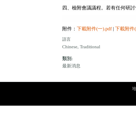
四、檢附會議議程。若有任何研討會問
附件：
下載附件(一).pdf
|
下載附件(二
語言
Chinese, Traditional
類別:
最新消息
地址