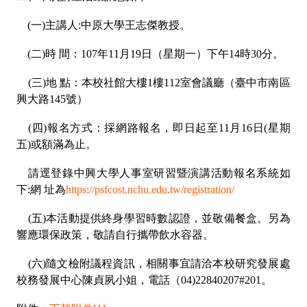
(一)主講人:中原大學王志傑教授。
(二)時 間：107年11月19日（星期一）下午14時30分。
(三)地 點：本校社館大樓1樓112室會議廳（臺中市南區
興大路145號）
(四)報名方式：採網路報名，即日起至11月16日(星期
五)或額滿為止。
請逕登錄中興大學人事室研習暨演講活動報名系統如
下:網 址為
https://psfcost.nchu.edu.tw/registration/
(五)本活動提供終身學習時數認證，並敬備餐盒。另為
響應環保政策，敬請自行攜帶飲水容器。
(六)隨文檢附議程資訊，相關事宜請洽本校研究發展處
校務發展中心陳貞夙小姐，電話（04)22840207#201。